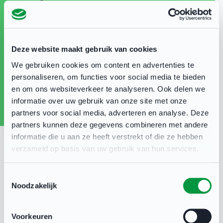
samenwerkingsverbanden.
Hebben jullie plannen voor een sportief of sociaal
Deze website maakt gebruik van cookies
project, zoals:
We gebruiken cookies om content en advertenties te
personaliseren, om functies voor social media te bieden
Een toernooi of beweegactiviteit
en om ons websiteverkeer te analyseren. Ook delen we
Een project rond gezondheid of mentale
informatie over uw gebruik van onze site met onze
weerbaarheid
partners voor social media, adverteren en analyse. Deze
Activiteiten die jongeren met elkaar
partners kunnen deze gegevens combineren met andere
informatie die u aan ze heeft verstrekt of die ze hebben
verbinden
verzameld op basis van uw gebruik van hun services.
Dan kunnen jullie tot €10.000 subsidie krijgen om
Toestemmingsselectie
dit uit te voeren.
Noodzakelijk
🗓️ De regeling loopt tot eind 2027 — aanvragen
Voorkeuren