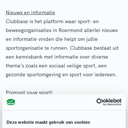
Nieuws en informatie
Clubbase is het platform waar sport- en
beweegorganisaties in Roermond allerlei nieuws
en informatie vinden die helpt om jullie
sportorganisatie te runnen. Clubbase bestaat uit
een kennisbank met informatie over diverse
thema's zoals een sociaal veilige sport, een
gezonde sportomgeving en sport voor iedereen.
Promoot jouw sport!
Met het clubprofiel op
www.roermondsport.nl
bereik je de bezoekers van het platform, die op
zoek zijn naar een sport- of beweegactiviteit in
Deze website maakt gebruik van cookies
de gemeente. Want
www.roermondsport.nl
is hét