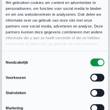
We gebruiken cookies om content en advertenties te
platform dat inwoners en sport- en
personaliseren, om functies voor social media te bieden
beweegaanbieders in de gemeente samenbrengt.
en om ons websiteverkeer te analyseren. Ook delen we
informatie over uw gebruik van onze site met onze
Hierop kan je zeer eenvoudig sport- en
partners voor social media, adverteren en analyse. Deze
beweegaanbod aanmaken en vervolgens
partners kunnen deze gegevens combineren met andere
promoten. Naast het aanmaken van jouw aanbod
informatie die u aan ze heeft verstrekt of die ze hebben
verzameld op basis van uw gebruik van hun services.
kan je makkelijk zien wie zich aanmeldt en waar
inwoners naar zoeken. Daarmee kan je aanbod
Toestemmingsselectie
aanpassen op de behoefte van de potentiële
Noodzakelijk
leden. Zo faciliteren we sport- en
beweegaanbieders om zichzelf goed te etaleren!
Voorkeuren
Hoe het werkt? Simpel, ga naar
Statistieken
clubbase.sport.nl, meld je organisatie aan en
promoot direct de activiteiten van jouw
Marketing