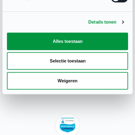
organisatie.
Details tonen
Hulp nodig? Neem dan contact met ons op via
iksportmee@roermond.nl
.
Alles toestaan
Deel deze pagina
Selectie toestaan
Weigeren