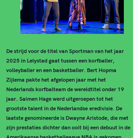
De strijd voor de titel van Sportman van het jaar
2025 in Lelystad gaat tussen een korfballer,
volleyballer en een basketballer. Bert Hopma
Zijlema pakte het afgelopen jaar met het
Nederlands korfbalteam de wereldtitel onder 19
jaar. Saimen Hage werd uitgeroepen tot het
grootste talent in de Nederlandse eredivisie. De
laatste genomineerde is Dwayne Aristode, die met
zijn prestaties dichter dan ooit bij een debuut in de
Amerikaanse basketballeague NBA is gekomen.