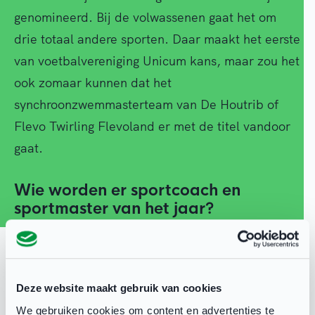
genomineerd. Bij de volwassenen gaat het om
drie totaal andere sporten. Daar maakt het eerste
van voetbalvereniging Unicum kans, maar zou het
ook zomaar kunnen dat het
synchroonzwemmasterteam van De Houtrib of
Flevo Twirling Flevoland er met de titel vandoor
gaat.
Wie worden er sportcoach en
sportmaster van het jaar?
Sportcoach van het jaar wordt Anthony Romijn
(voetbal), Jeno van Opstal (flag football) of
Herman Spel (zaalvoetbal). En dan is er deze
Deze website maakt gebruik van cookies
editie ook nog een nieuwe categorie: Sportmaster
We gebruiken cookies om content en advertenties te