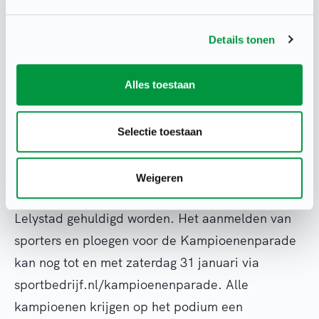
optredens. Zo geniet het publiek die middag van
een dansoptreden van Tough Kiddos van DD
Details tonen
dance Studio, oud-halve finalist in het
televisieprogramma Holland’s Got Talent.
Alles toestaan
Kampioenenparade
Selectie toestaan
Tijdens de Lelystadse Sportverkiezingen 2025 is
er ook nog een Kampioenenparade waarin alle
Weigeren
jeugdkampioenen (tot en met 17 jaar) van
Lelystad gehuldigd worden. Het aanmelden van
sporters en ploegen voor de Kampioenenparade
kan nog tot en met zaterdag 31 januari via
sportbedrijf.nl/kampioenenparade. Alle
kampioenen krijgen op het podium een