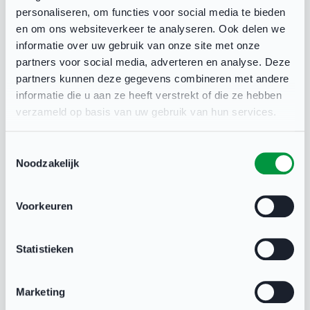
van het jaar. Deze prijs gaat sowieso naar iemand
personaliseren, om functies voor social media te bieden
en om ons websiteverkeer te analyseren. Ook delen we
die graag hardloopt. Genomineerden Ria van
informatie over uw gebruik van onze site met onze
Weezep, Marleen Vos (ook zwemmen en
partners voor social media, adverteren en analyse. Deze
triathlon) en Theo Speerstra (ook fitness) dragen
partners kunnen deze gegevens combineren met andere
informatie die u aan ze heeft verstrekt of die ze hebben
allemaal deze sport een warm hart toe en
verzameld op basis van uw gebruik van hun services.
presteren daarbij ook nog op een indrukwekkend
niveau.
Toestemmingsselectie
Noodzakelijk
Sportvrijwilligers en optredens
Voorkeuren
De Lelystadse Sportverkiezingen 2025 zijn op
zondag 15 februari vanaf 14.30 uur in het AGORA
Statistieken
Theater in Lelystad. Naast de uitreikingen van de
diverse titels worden er sportvrijwilligers in het
Marketing
zonnetje gezet. Ook zijn er diverse spectaculaire