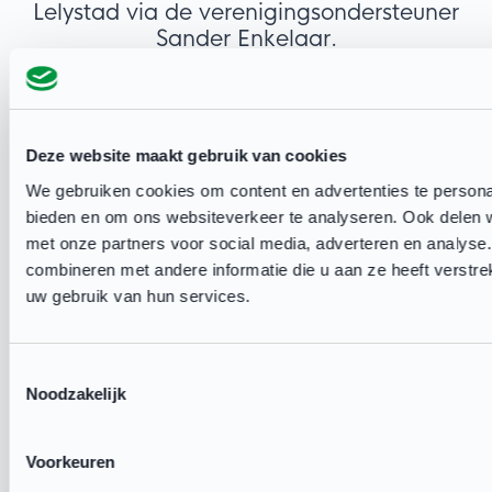
Lelystad via de verenigingsondersteuner
Sander Enkelaar.
Whatsapp
Deze website maakt gebruik van cookies
Binnen twee werkdagen ontvangt u een (1e)
We gebruiken cookies om content en advertenties te personal
reactie.
bieden en om ons websiteverkeer te analyseren. Ook delen w
met onze partners voor social media, adverteren en analys
combineren met andere informatie die u aan ze heeft verstre
Mail
uw gebruik van hun services.
Binnen twee werkdagen ontvangt u een (1e)
reactie.
Toestemmingsselectie
Noodzakelijk
Voorkeuren