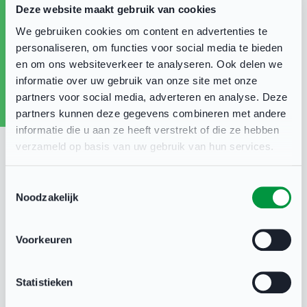
Deze website maakt gebruik van cookies
Met deze
korte vragenlijst
(max. 2 minuten) help
We gebruiken cookies om content en advertenties te
je ons om te bepalen of – en hoe – we de
personaliseren, om functies voor social media te bieden
sportverkiezingen in de toekomst voortzetten.
en om ons websiteverkeer te analyseren. Ook delen we
Jullie mening telt! Alvast hartelijk dank voor het
informatie over uw gebruik van onze site met onze
partners voor social media, adverteren en analyse. Deze
invullen!
partners kunnen deze gegevens combineren met andere
informatie die u aan ze heeft verstrekt of die ze hebben
verzameld op basis van uw gebruik van hun services.
Toestemmingsselectie
Sportbedrijf Lelystad
09 jul 2025
Noodzakelijk
Voorkeuren
Deel deze pagina
Statistieken