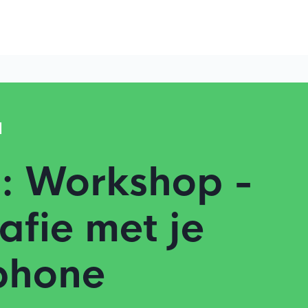
d
: Workshop -
afie met je
phone