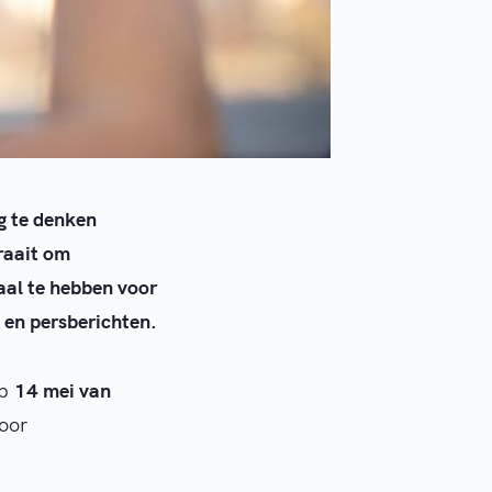
g te denken
raait om
aal te hebben voor
 en persberichten.
op
14 mei van
oor