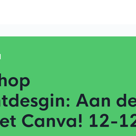
d
hop
tdesgin: Aan d
et Canva! 12-1