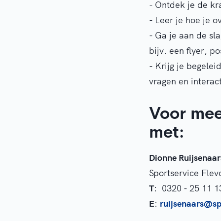
- Ontdek je de kr
- Leer je hoe je 
- Ga je aan de s
bijv. een flyer, po
- Krijg je begelei
vragen en interact
Voor mee
met:
Dionne Ruijsenaar
Sportservice Flev
T
: 0320 - 25 11 1
E
:
ruijsenaars
@spo