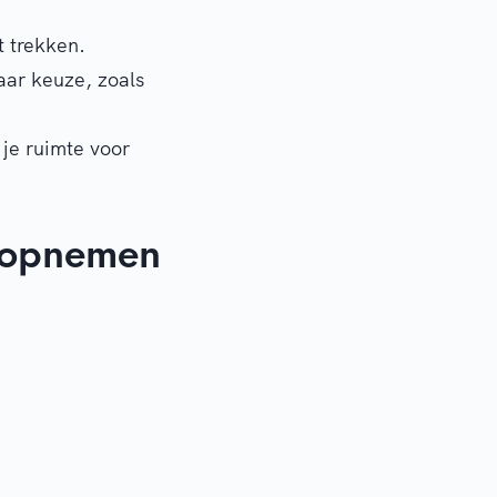
t trekken.
aar keuze, zoals
 je ruimte voor
t opnemen