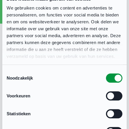
zich vaak als te veel of hebben ze het idee dat ze
We gebruiken cookies om content en advertenties te
niet begrepen worden”, zegt Mike Bontekoning,
personaliseren, om functies voor social media te bieden
docent op een speciaal onderwijsschool. Doordat
en om ons websiteverkeer te analyseren. Ook delen we
gedragsproblematiek zo’n groot onderdeel is van
informatie over uw gebruik van onze site met onze
onze samenleving kan het handig zijn voor
partners voor social media, adverteren en analyse. Deze
partners kunnen deze gegevens combineren met andere
ouders, trainers, vrijwilligers en professionals uit
informatie die u aan ze heeft verstrekt of die ze hebben
de sport om zich te verdiepen in de omgang met
verzameld op basis van uw gebruik van hun services.
gedragsproblematiek (in de sport). Leer over het
gedrag van deze kinderen en jongeren tijdens
Toestemmingsselectie
Noodzakelijk
deze bijeenkomst.
Voorkeuren
Komt u ook?
De bijeenkomst 'Sporters met
Statistieken
gedragsproblematiek’ organiseren wij samen met
Sportservice Flevoland in Sportcomplex De