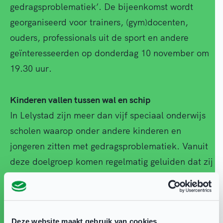
gedragsproblematiek’. De bijeenkomst wordt
georganiseerd voor trainers, (gym)docenten,
ouders, professionals uit de sport en andere
geïnteresseerden op donderdag 10 november om
19.30 uur.
Kinderen vallen tussen wal en schip
In Lelystad zijn meer dan vijf speciaal onderwijs
scholen waarop onder andere kinderen en
jongeren zitten met gedragsproblematiek. Vanuit
deze doelgroep komen regelmatig geluiden dat zij
zich niet welkom voelen in de sport. “In
aangepast sportaanbod voelen ze zich te
‘normaal’ en in het reguliere aanbod voelen ze
Deze website maakt gebruik van cookies