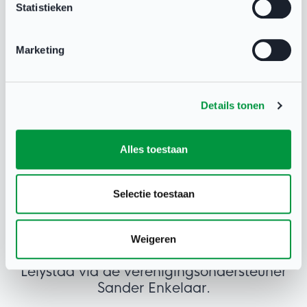
Statistieken
Deel deze pagina
Marketing
Details tonen
Alles toestaan
Selectie toestaan
Heeft u een vraag?
Weigeren
Neem contact op met Sportbedrijf
Lelystad via de verenigingsondersteuner
Sander Enkelaar.