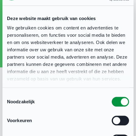
klikt/drukt verschijnt het adres van de
vereniging/sportaccommodatie die op die locatie
Deze website maakt gebruik van cookies
zit. Vanaf nu is het dus mogelijk om in één
We gebruiken cookies om content en advertenties te
oogopslag alle sportverenigingen van Lelystad te
personaliseren, om functies voor social media te bieden
en om ons websiteverkeer te analyseren. Ook delen we
zien. Probeer het maar eens uit:
informatie over uw gebruik van onze site met onze
partners voor social media, adverteren en analyse. Deze
Overzicht sportverenigingen
partners kunnen deze gegevens combineren met andere
informatie die u aan ze heeft verstrekt of die ze hebben
Overzicht sportaccommodaties
verzameld op basis van uw gebruik van hun services.
Toestemmingsselectie
Noodzakelijk
Sportbedrijf Lelystad
23 mrt 2022
Voorkeuren