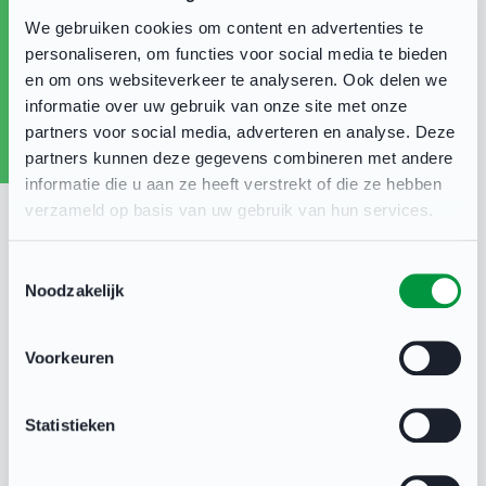
We gebruiken cookies om content en advertenties te
Wij zijn opzoek naar:
personaliseren, om functies voor social media te bieden
en om ons websiteverkeer te analyseren. Ook delen we
Eén grasveld met (ongeveer) hetzelfde
informatie over uw gebruik van onze site met onze
formaat als een voetbalveld. Er zijn geen
partners voor social media, adverteren en analyse. Deze
partners kunnen deze gegevens combineren met andere
lijnen of rugbypalen nodig, wel verlichting.
informatie die u aan ze heeft verstrekt of die ze hebben
Hulp bij PR
verzameld op basis van uw gebruik van hun services.
Vrijwilligers
Materiaal
Toestemmingsselectie
Noodzakelijk
Ben jij actief bij een sportvereniging in
Lansingerland en heb jij zicht op de
Voorkeuren
bezettingsgraad van jullie velden? Dan vragen wij
jou om contact op te nemen met Geert van Rijn
Statistieken
via
info@lansingerlandbeweegt.nl
.