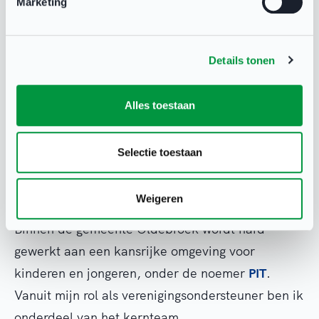
Marketing
en stimuleer ik mensen met een beperking om in
beweging te komen.
Details tonen
Afgelopen maart organiseerde ik samen met
buurtsportcoaches uit Hattem en Heerde een
Alles toestaan
sportcafé bij WTP rondom dit thema. Het was
een geslaagde avond, waaruit mogelijk nieuw
Selectie toestaan
sportaanbod binnen onze gemeente zal ontstaan.
Weigeren
PIT
Binnen de gemeente Oldebroek wordt hard
gewerkt aan een kansrijke omgeving voor
kinderen en jongeren, onder de noemer
PIT
.
Vanuit mijn rol als verenigingsondersteuner ben ik
onderdeel van het kernteam.