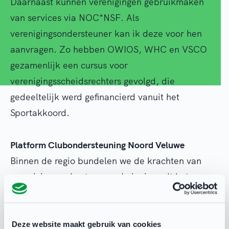
Daarnaast kunnen verenigingen gebruikmaken
van services via NOC*NSF. Als
verenigingsondersteuner kan ik deze voor hen
aanvragen. Zo hebben OWIOS, WHC en VSCO
gezamenlijk een cursus voor
verenigingsscheidsrechters gevolgd, die
gedeeltelijk werd gefinancierd vanuit het
Sportakkoord.
Platform Clubondersteuning Noord Veluwe
Binnen de regio bundelen we de krachten van
verenigingsondersteuners. In juni wordt het
Platform Clubondersteuning Noord Veluwe
officieel gelanceerd. Verenigingsondersteuners
van Putten tot Hattem komen vier keer per jaar
Deze website maakt gebruik van cookies