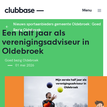
Menu
Nieuws sportaanbieders gemeente Oldebroek: Goed
Bezig Oldebroek
Een half jaar als
verenigingsadviseur in
Oldebroek
Goed bezig Oldebroek
01 mei 2026