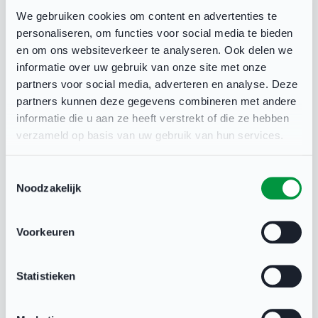
samen om kennis te delen en elkaar te
We gebruiken cookies om content en advertenties te
personaliseren, om functies voor social media te bieden
versterken.
en om ons websiteverkeer te analyseren. Ook delen we
informatie over uw gebruik van onze site met onze
Een mooi voorbeeld van zo’n samenwerking is de
partners voor social media, adverteren en analyse. Deze
partners kunnen deze gegevens combineren met andere
gezamenlijke filmavond De Pupil: een film over
informatie die u aan ze heeft verstrekt of die ze hebben
seksueel grensoverschrijdend gedrag binnen de
verzameld op basis van uw gebruik van hun services.
sport. Een indrukwekkende productie die zeker
de moeite waard is om eens te bekijken.
Toestemmingsselectie
Noodzakelijk
Aangepast sporten
Voorkeuren
Naast mijn rol als verenigingsadviseur ben ik ook
actief als buurtsportcoach aangepast sporten. In
Statistieken
deze rol houd ik overzicht over het sportaanbod
binnen de gemeente (te vinden op
Uniek Sporten
)