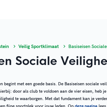
stein
Veilig Sportklimaat
Basiseisen Sociale
en Sociale Veilighe
en begint met een goede basis. De Basiseisen sociale veil
erbij: door als club te voldoen aan de vier eisen, heb j
iligheid te waarborgen. Met dat fundament kan je verd
 een fijne sportplek voor jouw leden. Op
deze pagina
lees