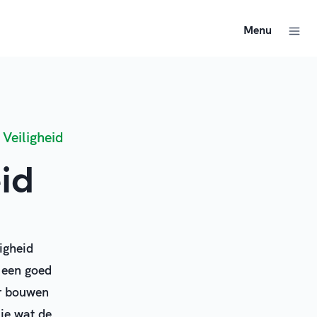
Menu
 Veiligheid
id
igheid
e een goed
er bouwen
 je wat de