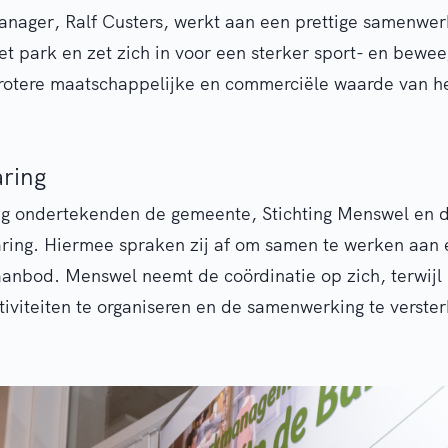
nager, Ralf Custers, werkt aan een prettige samenwer
et park en zet zich in voor een sterker sport- en bewe
grotere maatschappelijke en commerciële waarde van he
aring
ng ondertekenden de gemeente, Stichting Menswel en d
aring. Hiermee spraken zij af om samen te werken aan
aanbod. Menswel neemt de coördinatie op zich, terwijl
tiviteiten te organiseren en de samenwerking te verste