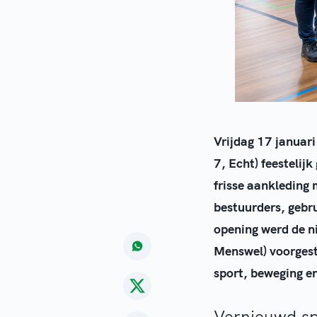
Vrijdag 17 januar
7, Echt) feestelij
frisse aankleding 
bestuurders, gebr
opening werd de n
Menswel) voorgeste
sport, beweging e
Vernieuwd sp