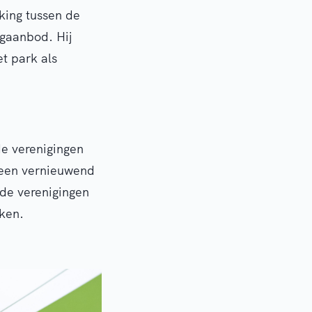
king tussen de
egaanbod. Hij
t park als
e verenigingen
 een vernieuwend
 de verenigingen
rken.