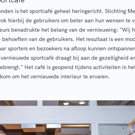
den is het sportcafé geheel heringericht. Stichting Me
rok hierbij de gebruikers om beter aan hun wensen te 
urs benadrukte het belang van de vernieuwing: "Wij 
e behoeften van de gebruikers. Het resultaat is een mo
waar sporters en bezoekers na afloop kunnen ontspanne
ernieuwde sportcafé draagt bij aan de gezelligheid en
ebrengt." Het café is geopend tijdens activiteiten in h
kom om het vernieuwde interieur te ervaren.