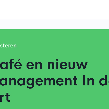
steren
afé en nieuw
anagement In d
rt