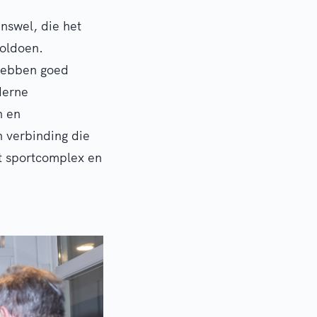
nswel, die het
voldoen.
hebben goed
derne
n en
 verbinding die
et sportcomplex en