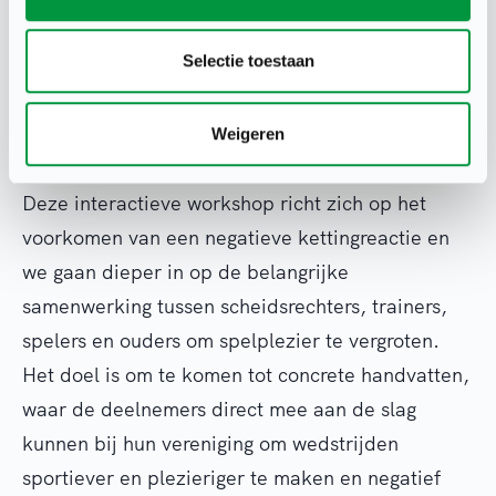
pilot van het vorige seizoen in district West
Selectie toestaan
besproken.
Workshop 2: Welk gedrag hoort bij een sportieve
Weigeren
wedstrijd?
Deze interactieve workshop richt zich op het
voorkomen van een negatieve kettingreactie en
we gaan dieper in op de belangrijke
samenwerking tussen scheidsrechters, trainers,
spelers en ouders om spelplezier te vergroten.
Het doel is om te komen tot concrete handvatten,
waar de deelnemers direct mee aan de slag
kunnen bij hun vereniging om wedstrijden
sportiever en plezieriger te maken en negatief