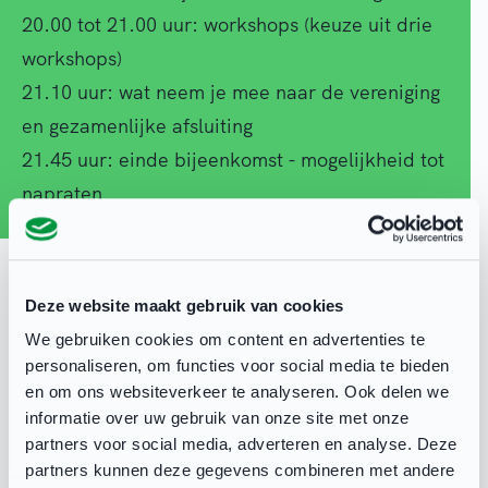
20.00 tot 21.00 uur: workshops (keuze uit drie
workshops)
21.10 uur: wat neem je mee naar de vereniging
en gezamenlijke afsluiting
21.45 uur: einde bijeenkomst - mogelijkheid tot
napraten
De 3 Workshops
Na een gezamenlijke start gaan we in kleinere
Deze website maakt gebruik van cookies
groepen aan de slag via workshops. Als
We gebruiken cookies om content en advertenties te
deelnemer heb je de keuze uit drie verschillende
personaliseren, om functies voor social media te bieden
en om ons websiteverkeer te analyseren. Ook delen we
onderwerpen en van iedere vereniging kan
informatie over uw gebruik van onze site met onze
maximaal één persoon per workshop aansluiten.
partners voor social media, adverteren en analyse. Deze
Ben je met drie personen aanwezig, dan kan de
partners kunnen deze gegevens combineren met andere