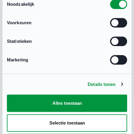
Noodzakelijk
Voorkeuren
E-learning Sterk van start
Statistieken
E-learning Een beetje opvoeder
Marketing
Details tonen
Meer weten? Lees verder
op de website van
Alles toestaan
NOC*NSF
.
Selectie toestaan