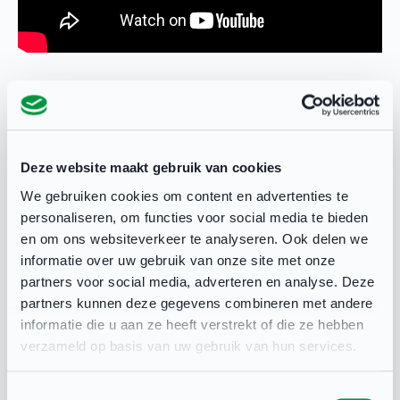
Als club zorg je ervoor dat trainer-coaches goed
voorbereid zijn. Dat draagt bij aan een veilige
Deze website maakt gebruik van cookies
sportomgeving én aan meer plezier op en rond
We gebruiken cookies om content en advertenties te
het veld.
personaliseren, om functies voor social media te bieden
en om ons websiteverkeer te analyseren. Ook delen we
Voor (beginnende) trainer-coaches is de e-
informatie over uw gebruik van onze site met onze
partners voor social media, adverteren en analyse. Deze
learning Sterk van start beschikbaar. Trainer-
partners kunnen deze gegevens combineren met andere
coaches die meer verdieping willen kunnen Een
informatie die u aan ze heeft verstrekt of die ze hebben
beetje opvoeder volgen óf een bondsopleiding
verzameld op basis van uw gebruik van hun services.
afnemen.
Toestemmingsselectie