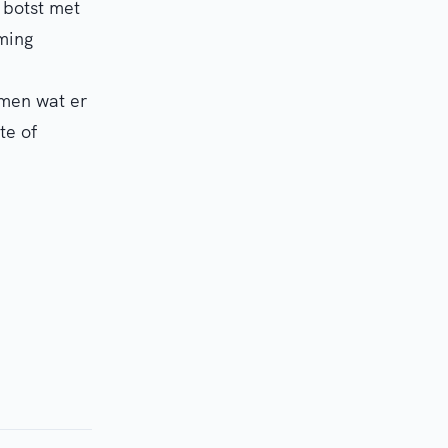
 botst met
ming
emen wat er
te of