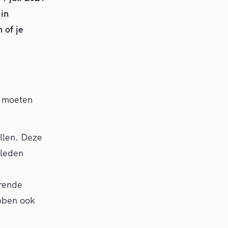
 in
 of je
n moeten
llen. Deze
sleden
erende
ebben ook