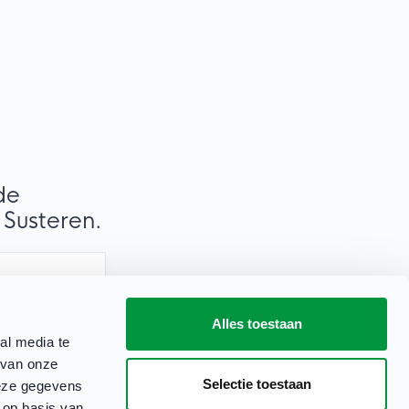
de
 Susteren.
Alles toestaan
al media te
 van onze
Selectie toestaan
deze gegevens
 op basis van