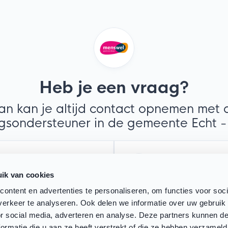
Heb je een vraag?
an kan je altijd contact opnemen met 
gsondersteuner in de gemeente Echt -
atsapp
Mail
ik van cookies
richtje, bellen mag ook
Stuur een e-mail
ontent en advertenties te personaliseren, om functies voor soci
erkeer te analyseren. Ook delen we informatie over uw gebruik
or social media, adverteren en analyse. Deze partners kunnen 
ormatie die u aan ze heeft verstrekt of die ze hebben verzameld