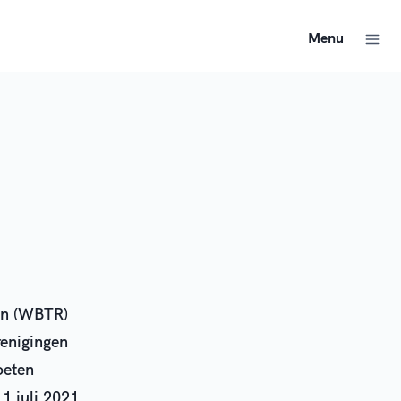
Menu
nen (WBTR)
renigingen
oeten
1 juli 2021