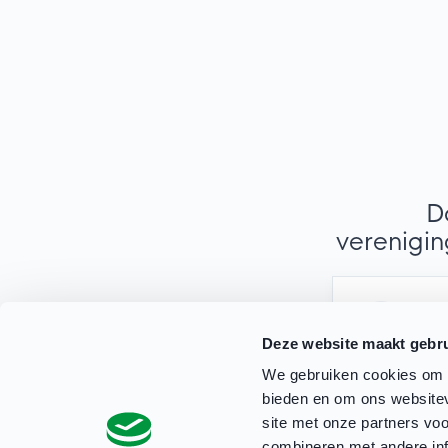
D
verenigin
Wh
Deze website maakt gebru
Stuur een be
We gebruiken cookies om c
bieden en om ons websitev
site met onze partners vo
combineren met andere inf