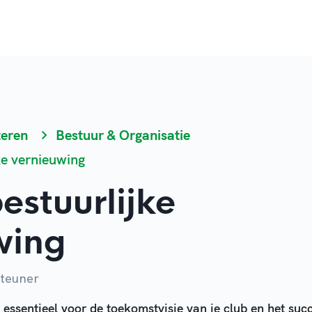
teren
Bestuur & Organisatie
ke vernieuwing
bestuurlijke
wing
steuner
 essentieel voor de toekomstvisie van je club en het suc