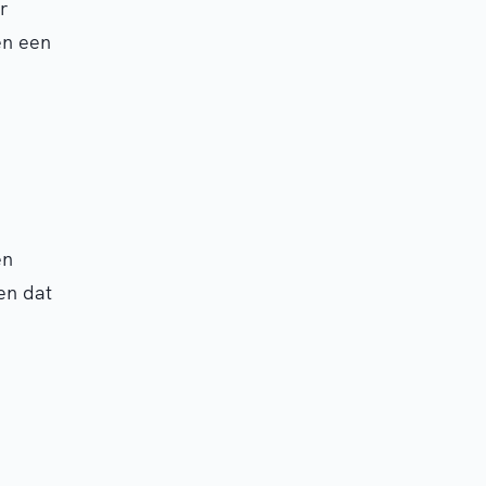
r
en een
en
en dat