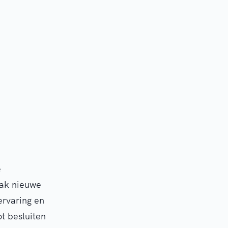
e
aak nieuwe
ervaring en
t besluiten