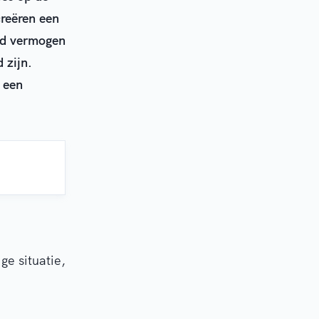
creëren een
nd vermogen
 zijn.
 een
ge situatie,
.