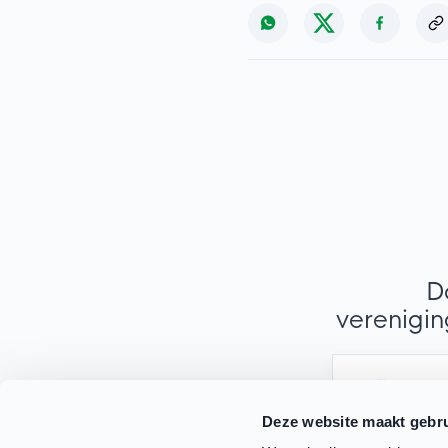
D
verenigin
Wh
Deze website maakt gebru
Stuur een be