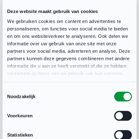
roken. Zien roken, doet roken. Iedere week
Deze website maakt gebruik van cookies
opnieuw raken honderden kinderen in Nederland
We gebruiken cookies om content en advertenties te
verslaafd aan roken. Kinderen kunnen de
personaliseren, om functies voor social media te bieden
gevolgen van roken nog niet overzien en al na een
en om ons websiteverkeer te analyseren. Ook delen we
paar sigaretten kunnen zij verslaafd zijn. Hoe
informatie over uw gebruik van onze site met onze
partners voor social media, adverteren en analyse. Deze
jonger je begint, des te erger de verslaving. Hier
partners kunnen deze gegevens combineren met andere
willen wij iets aan doen. Wij zetten in op het
informatie die u aan ze heeft verstrekt of die ze hebben
bereiken van een rookvrije generatie in 2040.
verzameld op basis van uw gebruik van hun services.
Acties
Toestemmingsselectie
Noodzakelijk
Het aansluiten bij de campagne Rookvrije
Generatie.
Voorkeuren
Het uitbreiden en bereiken van rookvrije
locaties, door onder meer het aanpassen
Statistieken