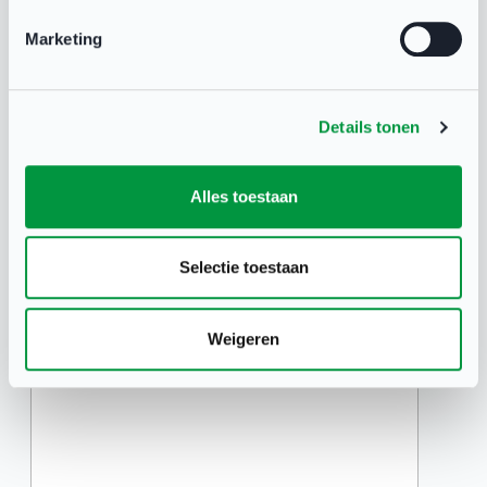
Groep 1-3 km
Marketing
Groep 2-5 km
Geeft u toestemming voor het maken en gebruiken
van foto's ter promotie van de Wandelchallenge?
Details tonen
Ja
Nee
Alles toestaan
Medische bijzonderheden relevant voor de
wandelcoach
Selectie toestaan
Bijv. over de gezondheid wat u wilt delen.
Weigeren