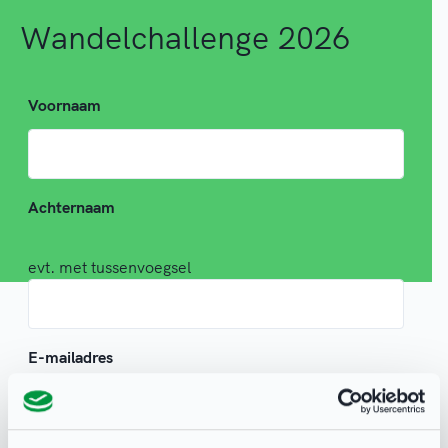
Wandelchallenge 2026
Voornaam
Achternaam
evt. met tussenvoegsel
E-mailadres