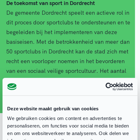
De toekomst van sport in Dordrecht
De gemeente Dordrecht speelt een actieve rol in
dit proces door sportclubs te ondersteunen en te
begeleiden bij het implementeren van deze
basiseisen. Met de betrokkenheid van meer dan
50 sportclubs in Dordrecht kan de stad zich met
recht een voorloper noemen in het bevorderen
van een sociaal veilige sportcultuur. Het aantal
deelnemende clubs groeit gestaag, wat aangeeft
dat er steeds meer aandacht is voor het welzijn
van de sporters.
Deze website maakt gebruik van cookies
We gebruiken cookies om content en advertenties te
Sportlief, voor een positief sportklimaat
personaliseren, om functies voor social media te bieden
Komende tijd gaat de gemeente verder aandacht
en om ons websiteverkeer te analyseren. Ook delen we
besteden aan sportclubs die aan de slag willen