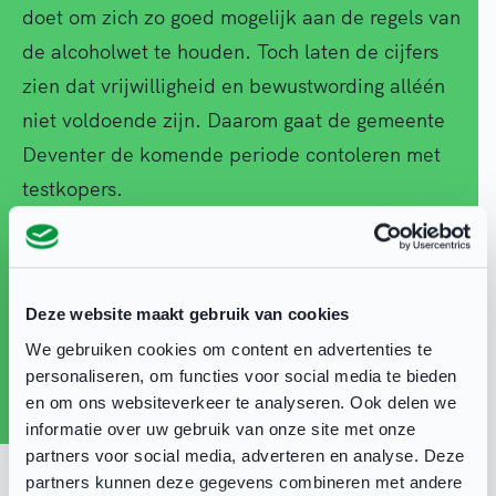
doet om zich zo goed mogelijk aan de regels van
de alcoholwet te houden. Toch laten de cijfers
zien dat vrijwilligheid en bewustwording alléén
niet voldoende zijn. Daarom gaat de gemeente
Deventer de komende periode contoleren met
testkopers.
Om de naleving van de Alcoholwet te verbeteren,
zet de gemeente Deventer testkopers in bij
Deze website maakt gebruik van cookies
horecagelegenheden, supermarkten en andere
We gebruiken cookies om content en advertenties te
alcoholverstrekkers (ook sportkantines). Deze
personaliseren, om functies voor social media te bieden
testkopers – jongeren onder de 18 jaar – worden
en om ons websiteverkeer te analyseren. Ook delen we
bij de controle ingezet, onder begeleiding van
informatie over uw gebruik van onze site met onze
partners voor social media, adverteren en analyse. Deze
toezichthouders. Gecontroleerd wordt of er om
partners kunnen deze gegevens combineren met andere