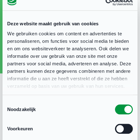
campagne waarmee zij jouw club 13 weken lang
actief ondersteunen om het beste uit jouw
vrijwilligers te halen door middel van:
Deze website maakt gebruik van cookies
We gebruiken cookies om content en advertenties te
personaliseren, om functies voor social media te bieden
✅ Praktische informatie en tools
en om ons websiteverkeer te analyseren. Ook delen we
informatie over uw gebruik van onze site met onze
✅ Maatwerkadvies voor jouw organisatie
partners voor social media, adverteren en analyse. Deze
partners kunnen deze gegevens combineren met andere
informatie die u aan ze heeft verstrekt of die ze hebben
✅ Een netwerk om kennis en ervaring te delen
verzameld op basis van uw gebruik van hun services.
met andere verenigingen en stichtingen
Toestemmingsselectie
Noodzakelijk
Mis deze kans niet! Volg Deventer Doet op
LinkedIn en ontdek hoe je jouw vrijwilligers
Voorkeuren
vleugels geeft.