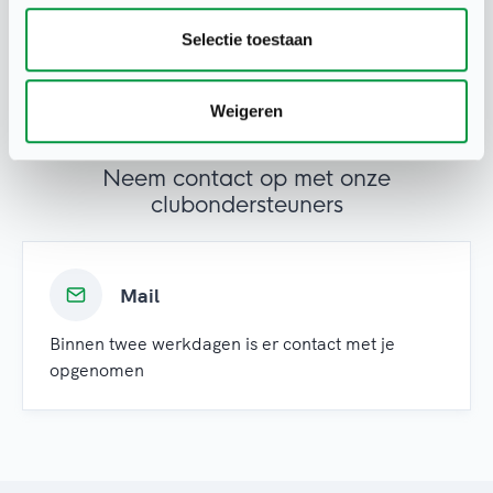
Selectie toestaan
Weigeren
Heb je een vraag over
clubondersteuning?
Neem contact op met onze
clubondersteuners
Mail
Binnen twee werkdagen is er contact met je
opgenomen