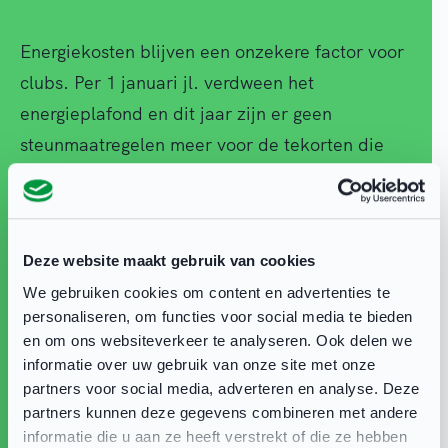
Energiekosten blijven een onzekere factor voor
clubs. Per 1 januari jl. verdween het
energieplafond en dit jaar zijn er geen
steunmaatregelen meer voor de tekorten die
mogelijk ontstaan ​​door een hoge energierekening.
Wat wel blijft is dat sportverenigingen in
Deventer lid kunnen worden van het
Deze website maakt gebruik van cookies
energiecollectief van MKB Deventer PM Energie.
We gebruiken cookies om content en advertenties te
Zij volgen de energiemarkt op de voet en
personaliseren, om functies voor social media te bieden
daardoor is het goedkoper om in één keer een
en om ons websiteverkeer te analyseren. Ook delen we
groot volume energie in te kopen, waardoor een
informatie over uw gebruik van onze site met onze
partners voor social media, adverteren en analyse. Deze
fikse korting ontstaat. Voor u als bestuurder een
partners kunnen deze gegevens combineren met andere
hele zorg minder en in de meeste gevallen een
informatie die u aan ze heeft verstrekt of die ze hebben