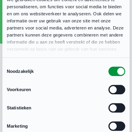
dit kenbaar maken via
personaliseren, om functies voor social media te bieden
sportievevereniging@sportbedrijfdeventer.nl
, en
en om ons websiteverkeer te analyseren. Ook delen we
informatie over uw gebruik van onze site met onze
ontvangt u een uitnodiging.
partners voor social media, adverteren en analyse. Deze
partners kunnen deze gegevens combineren met andere
Op dit moment worden nieuwe data gepland. Op
informatie die u aan ze heeft verstrekt of die ze hebben
verzameld op basis van uw gebruik van hun services.
de hoogte blijven?
Toestemmingsselectie
Noodzakelijk
Meld je aan voor het netwerkoverleg sportbestuurders
Voorkeuren
via sportievevereniging@sportbedrijfdeventer.nl
Statistieken
Marketing
Sport in Deventer
22 feb 2023