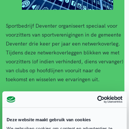
Sportbedrijf Deventer organiseert speciaal voor
voorzitters van sportverenigingen in de gemeente
Deventer drie keer per jaar een netwerkoverleg.
Tijdens deze netwerkoverleggen blikken we met
voorzitters (of indien verhinderd, diens vervanger)
van clubs op hoofdlijnen vooruit naar de
toekomst en wisselen we ervaringen uit.
Beleidsambtenaar Sport Catharina Mulders sluit
aan om vanuit de Gemeente Deventer de laatste
ontwikkelingen te delen. Heeft u belangstelling
Deze website maakt gebruik van cookies
om dit netwerkoverleg bij te wonen, dan kunt u
We gebruiken cookies om content en advertenties te