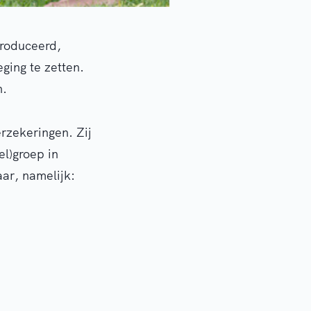
troduceerd,
ging te zetten.
n.
rzekeringen. Zij
el)groep in
aar, namelijk: