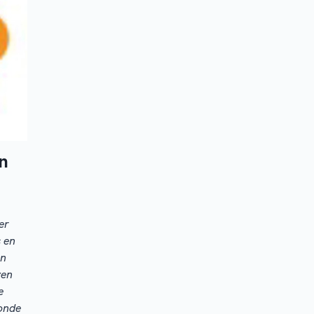
n
er
 en
en
ven
e
onde