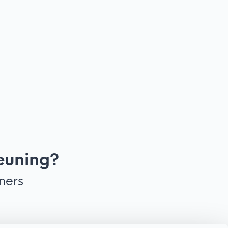
euning?
ners