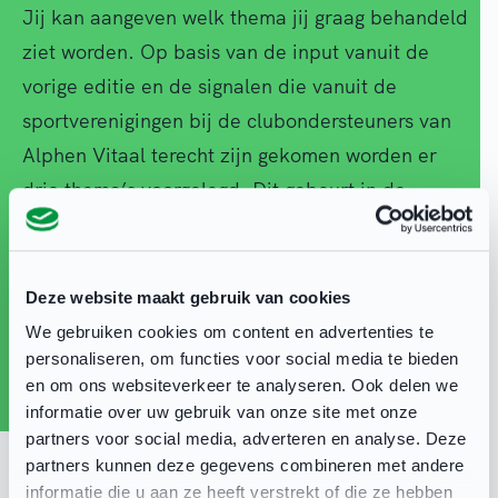
Jij kan aangeven welk thema jij graag behandeld
ziet worden. Op basis van de input vanuit de
vorige editie en de signalen die vanuit de
sportverenigingen bij de clubondersteuners van
Alphen Vitaal terecht zijn gekomen worden er
drie thema’s voorgelegd. Dit gebeurt in de
WhatsApp Community voor de Alphense
Sportbestuurders
. Op
maandag 27 januari
komt in
de WhatsApp Community voor de Alphense
Deze website maakt gebruik van cookies
sportbestuurders een poll waarin jij jouw
We gebruiken cookies om content en advertenties te
voorkeur voor het thema kan aangeven.
personaliseren, om functies voor social media te bieden
en om ons websiteverkeer te analyseren. Ook delen we
informatie over uw gebruik van onze site met onze
Ben jij nog geen lid van deze community, meld je
partners voor social media, adverteren en analyse. Deze
dan aan via deze link:
Aanmelden WhatsApp-
partners kunnen deze gegevens combineren met andere
informatie die u aan ze heeft verstrekt of die ze hebben