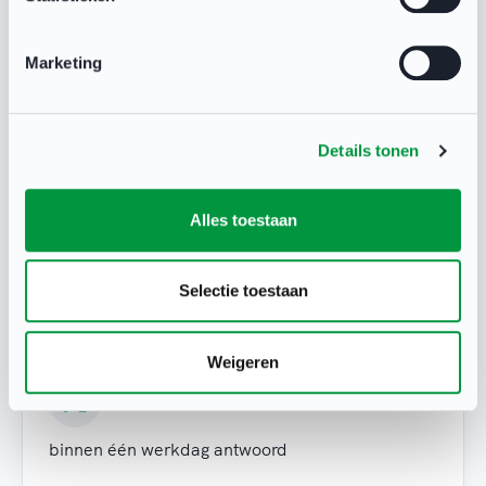
Marketing
Details tonen
Alles toestaan
Heb je een vraag?
Neem contact op met NOC*NSF Sport
Selectie toestaan
Support via:
Weigeren
X
binnen één werkdag antwoord