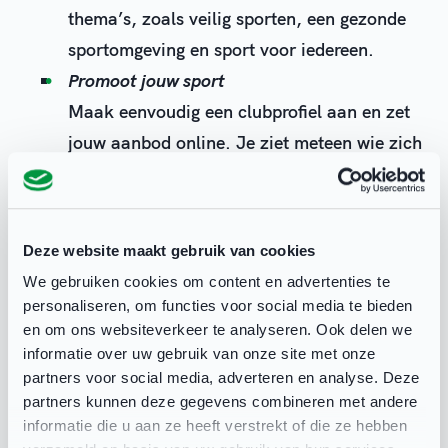
thema’s, zoals veilig sporten, een gezonde
sportomgeving en sport voor iedereen.
Promoot jouw sport
Maak eenvoudig een clubprofiel aan en zet
jouw aanbod online. Je ziet meteen wie zich
aanmeldt en waar mensen naar zoeken. Zo
sluit je beter aan bij nieuwe leden.
Aanmelden? Ga naar
clubbase.sport.nl
en meld je
Deze website maakt gebruik van cookies
organisatie aan.
We gebruiken cookies om content en advertenties te
personaliseren, om functies voor social media te bieden
en om ons websiteverkeer te analyseren. Ook delen we
Account aanmaken
informatie over uw gebruik van onze site met onze
partners voor social media, adverteren en analyse. Deze
Ga naar clubbase.sport.nl;
partners kunnen deze gegevens combineren met andere
Maak een sportprofiel aan (eenmalig);
informatie die u aan ze heeft verstrekt of die ze hebben