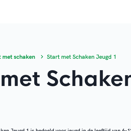
t met schaken
Start met Schaken Jeugd 1
 met Schake
en Jeugd 1 is bedoeld voor jeugd in de leeftijd van 6-12