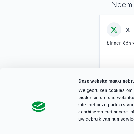
Neem 
X
binnen één 
Mai
Deze website maakt gebru
binnen twee
We gebruiken cookies om c
bieden en om ons websitev
site met onze partners vo
combineren met andere inf
uw gebruik van hun servic