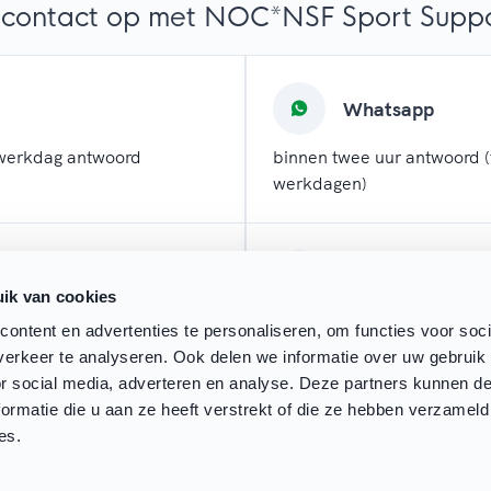
contact op met NOC*NSF Sport Suppor
Whatsapp
werkdag antwoord
binnen twee uur antwoord (
werkdagen)
l
Chatten
ik van cookies
 werkdagen antwoord
direct antwoord (tijdens w
ontent en advertenties te personaliseren, om functies voor soci
erkeer te analyseren. Ook delen we informatie over uw gebruik
or social media, adverteren en analyse. Deze partners kunnen 
ormatie die u aan ze heeft verstrekt of die ze hebben verzameld
es.