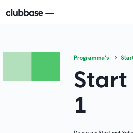
Programma's
Star
Start
1
De cursus Start met Schak