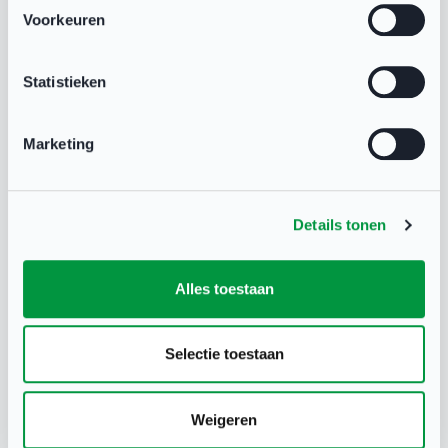
Voorkeuren
sportaanbieders in beeld;
een grotere zichtbaarheid
Statistieken
voor uw sportvereniging;
snelle support en
Marketing
ondersteuning;
géén kosten.
Details tonen
Alles toestaan
Selectie toestaan
Weigeren