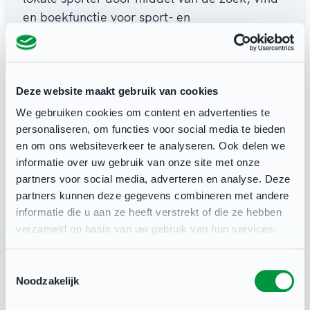
en boekfunctie voor sport- en
beweegactiviteiten van clubs.
Deze website maakt gebruik van cookies
We gebruiken cookies om content en advertenties te
Over het platform
Downloads
Voorwaarden
personaliseren, om functies voor social media te bieden
en om ons websiteverkeer te analyseren. Ook delen we
informatie over uw gebruik van onze site met onze
Dordt Sport biedt:
partners voor social media, adverteren en analyse. Deze
partners kunnen deze gegevens combineren met andere
één sportloket voor lokale en
informatie die u aan ze heeft verstrekt of die ze hebben
actuele kennis, informatie en
verzameld op basis van uw gebruik van hun services.
tools;
brengt voor inwoners van de
Toestemmingsselectie
Noodzakelijk
gemeente Deventer het
aanbod van de