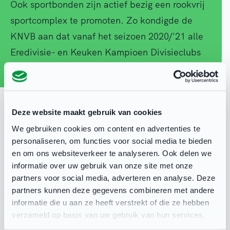
Ook sportbonden zijn actief bezig een rookvrij
sportcomplex te promoten. Zo kondigde de
KNVB aan dat vanaf het seizoen 2020/'21 alle
Eredivisie- en Keuken Kampioen Divisieclubs
rookvrij zijn.
De kracht van samen stoppen
Deze website maakt gebruik van cookies
De maand oktober is traditioneel de periode dat
We gebruiken cookies om content en advertenties te
het Longfonds rokers met de campagne
Stoptober
personaliseren, om functies voor social media te bieden
en om ons websiteverkeer te analyseren. Ook delen we
uitdaagt om te stoppen met roken. De afgelopen
informatie over uw gebruik van onze site met onze
jaren hebben meer dan 275.000 rokers met
partners voor social media, adverteren en analyse. Deze
elkaar bewezen dat Stoptober werkt. De kracht
partners kunnen deze gegevens combineren met andere
zit ‘m in het ‘samen doen’. Want, stoppen met
informatie die u aan ze heeft verstrekt of die ze hebben
verzameld op basis van uw gebruik van hun services.
roken is makkelijker wanneer je dat samen met