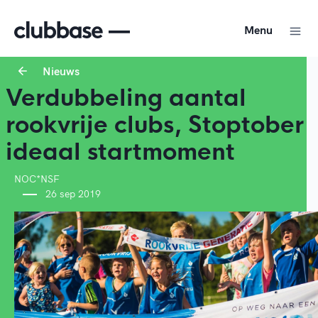
Menu
Nieuws
Verdubbeling aantal
rookvrije clubs, Stoptober
ideaal startmoment
NOC*NSF
26 sep 2019