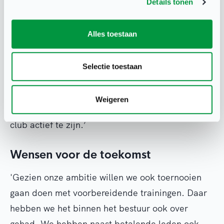
waartegen zij/hij kan spelen. Ik heb zelf een
Details tonen
polyneuropathie, een zenuwenaandoening
waardoor de grote zenuwen in beide benen niet
Alles toestaan
functioneren. Omdat ik slecht de balans kan
houden zit ik soms in een rolstoel. Maar ik speel
Selectie toestaan
zelf nog staand, met behulp van braces, speciale
voetortheses (speciale voetondersteuning, red).
Weigeren
Voor mij is het dus ook heel bijzonder om in deze
club actief te zijn.’
Wensen voor de toekomst
'Gezien onze ambitie willen we ook toernooien
gaan doen met voorbereidende trainingen. Daar
hebben we het binnen het bestuur ook over
gehad. We hebben naast betalende leden ook