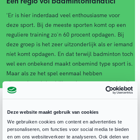
Een regio vol badmintonfanatici
'Er is hier inderdaad veel enthousiasme voor
deze sport. Bij de meeste sporten komt op een
reguliere training zo´n 60 procent opdagen. Bij
deze groep is het zeer uitzonderlijk als er iemand
níet komt opdagen. En dat terwijl badminton toch
wel een onbekend maakt onbemind type sport is.
Maar als ze het spel eenmaal hebben
uitgeprobeerd dan blijven de mensen ook, is mijn
ervaring. Ze blijven komen en vertellen er ook
enthousiast over in hun eigen vriendenkring.
Daarnaast denk ik dat ons principe, namelijk dat
Deze website maakt gebruik van cookies
spelplezier voorop staat, goed valt. Wij
We gebruiken cookies om content en advertenties te
personaliseren, om functies voor social media te bieden
communiceren heel duidelijk dat een beperking
en om ons websiteverkeer te analyseren. Ook delen we