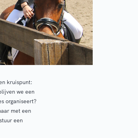
en kruispunt:
blijven we een
es organiseert?
maar met een
stuur een