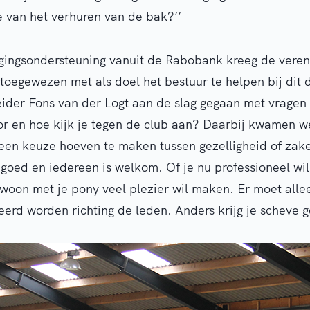
e van het verhuren van de bak?’’
gingsondersteuning vanuit de Rabobank kreeg de veren
 toegewezen met als doel het bestuur te helpen bij dit 
der Fons van der Logt aan de slag gegaan met vragen a
r en hoe kijk je tegen de club aan? Daarbij kwamen we
geen keuze hoeven te maken tussen gezelligheid of zakel
 goed en iedereen is welkom. Of je nu professioneel wil
ewoon met je pony veel plezier wil maken. Er moet alle
rd worden richting de leden. Anders krijg je scheve ge