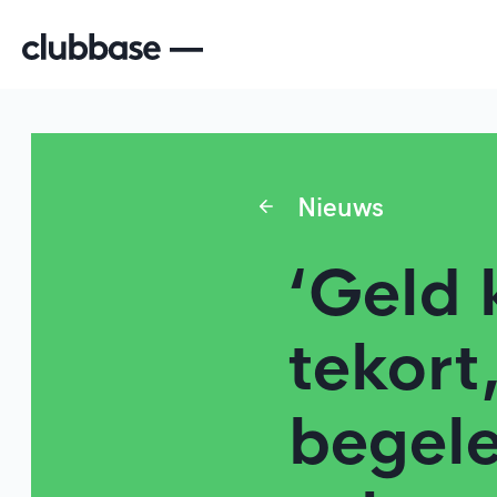
Nieuws
‘Geld 
tekort
begel