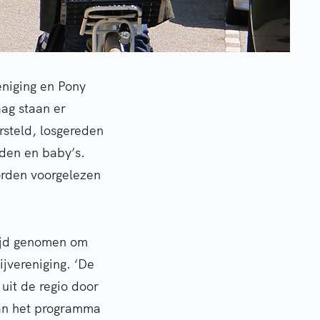
eniging en Pony
ag staan er
rsteld, losgereden
nden en baby’s.
orden voorgelezen
tijd genomen om
ijvereniging. ‘De
uit de regio door
an het programma