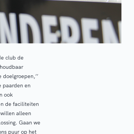
de club de
n houdbaar
 doelgroepen,’’
de paarden en
en ook
 de faciliteiten
willen alleen
lossing. Gaan we
 ons puur op het