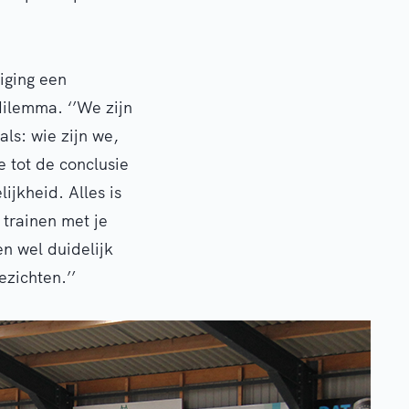
iging een
dilemma. ‘’We zijn
ls: wie zijn we,
 tot de conclusie
ijkheid. Alles is
 trainen met je
en wel duidelijk
zichten.’’