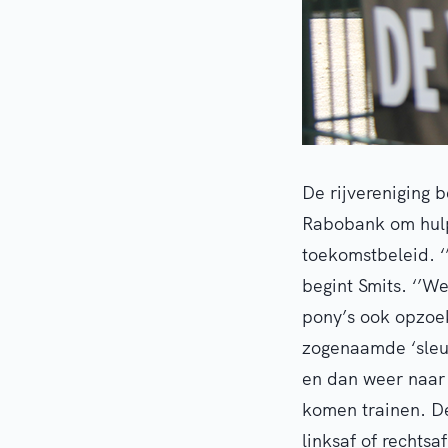
De rijvereniging 
Rabobank om hulp 
toekomstbeleid. 
begint Smits. ‘’W
pony’s ook opzoek
zogenaamde ‘sleut
en dan weer naar 
komen trainen. D
linksaf of rechtsa