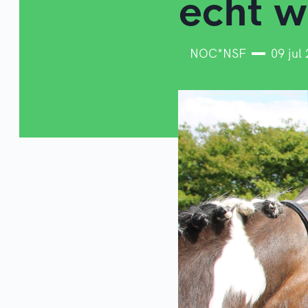
echt w
NOC*NSF
09 jul