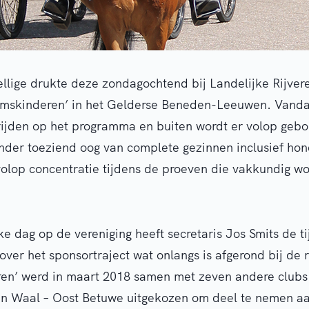
ellige drukte deze zondagochtend bij Landelijke Rijver
emskinderen’ in het Gelderse Beneden-Leeuwen. Vanda
ijden op het programma en buiten wordt er volop gebo
nder toeziend oog van complete gezinnen inclusief ho
volop concentratie tijdens de proeven die vakkundig w
 dag op de vereniging heeft secretaris Jos Smits de 
over het sponsortraject wat onlangs is afgerond bij de r
en’ werd in maart 2018 samen met zeven andere clubs 
 Waal – Oost Betuwe uitgekozen om deel te nemen a