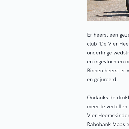
Er heerst een gez
club ‘De Vier He
onderlinge wedstr
en ingevlochten o
Binnen heerst er 
en gejureerd.
Ondanks de drukke
meer te vertellen 
Vier Heemskinder
Rabobank Maas en