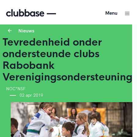
Menu
Nieuws
Tevredenheid onder
ondersteunde clubs
Rabobank
Verenigingsondersteuning
NOC*NSF
02 apr 2019