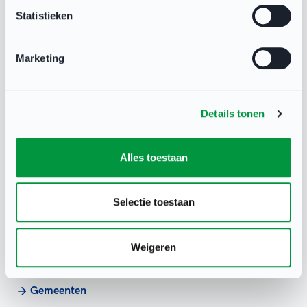
Open Club
Statistieken
Onderwijs
Marketing
Re-integratie
Sport en werken
Details tonen
Sport en cultuur
Gemeenten
Alles toestaan
Gerelateerd
Selectie toestaan
Andere sportclubs
Open Club
Weigeren
Onderwijs
Gemeenten