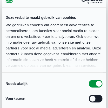
club blijft zich ontwikkelen, vraagt zich steeds af
wat de behoeften zijn van mensen in zijn
omgeving en onderzoekt de mogelijkheden om
Deze website maakt gebruik van cookies
aan die behoeften te voldoen. De kansen op groei
We gebruiken cookies om content en advertenties te
nemen toe en het bestaansrecht van de club blijft
personaliseren, om functies voor social media te bieden
en om ons websiteverkeer te analyseren. Ook delen we
gewaarborgd. Bekijk de mogelijkheden voor jouw
informatie over uw gebruik van onze site met onze
club om samen te werken met lokale partijen en
partners voor social media, adverteren en analyse. Deze
nieuwe initiatieven te nemen
. In de verdere
partners kunnen deze gegevens combineren met andere
informatie die u aan ze heeft verstrekt of die ze hebben
informatie onder dit thema vind je hoe je
verzameld op basis van uw gebruik van hun services.
concreet te werk zou kunnen gaan.
Toestemmingsselectie
Noodzakelijk
Binnen dit thema
Voorkeuren
Andere sportclubs